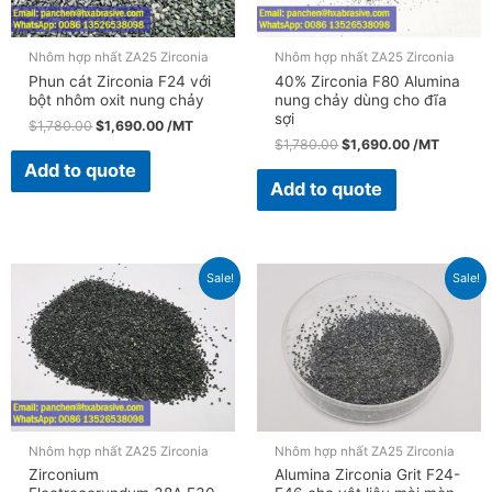
Nhôm hợp nhất ZA25 Zirconia
Nhôm hợp nhất ZA25 Zirconia
Phun cát Zirconia F24 với
40% Zirconia F80 Alumina
bột nhôm oxit nung chảy
nung chảy dùng cho đĩa
sợi
$
1,780.00
$
1,690.00
/MT
$
1,780.00
$
1,690.00
/MT
Add to quote
Add to quote
Sale!
Sale!
Nhôm hợp nhất ZA25 Zirconia
Nhôm hợp nhất ZA25 Zirconia
Zirconium
Alumina Zirconia Grit F24-