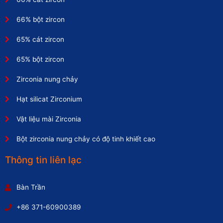
66% bột zircon
65% cát zircon
65% bột zircon
Zirconia nung chảy
Hạt silicat Zirconium
Vật liệu mài Zirconia
Bột zirconia nung chảy có độ tinh khiết cao
Thông tin liên lạc
Bàn Trần
+86 371-60900389