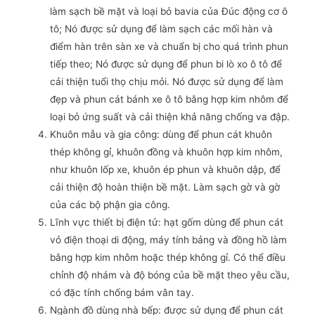
làm sạch bề mặt và loại bỏ bavia của Đúc động cơ ô
tô; Nó được sử dụng để làm sạch các mối hàn và
điểm hàn trên sàn xe và chuẩn bị cho quá trình phun
tiếp theo; Nó được sử dụng để phun bi lò xo ô tô để
cải thiện tuổi thọ chịu mỏi. Nó được sử dụng để làm
đẹp và phun cát bánh xe ô tô bằng hợp kim nhôm để
loại bỏ ứng suất và cải thiện khả năng chống va đập.
Khuôn mẫu và gia công: dùng để phun cát khuôn
thép không gỉ, khuôn đồng và khuôn hợp kim nhôm,
như khuôn lốp xe, khuôn ép phun và khuôn dập, để
cải thiện độ hoàn thiện bề mặt. Làm sạch gờ và gờ
của các bộ phận gia công.
Lĩnh vực thiết bị điện tử: hạt gốm dùng để phun cát
vỏ điện thoại di động, máy tính bảng và đồng hồ làm
bằng hợp kim nhôm hoặc thép không gỉ. Có thể điều
chỉnh độ nhám và độ bóng của bề mặt theo yêu cầu,
có đặc tính chống bám vân tay.
Ngành đồ dùng nhà bếp: được sử dụng để phun cát