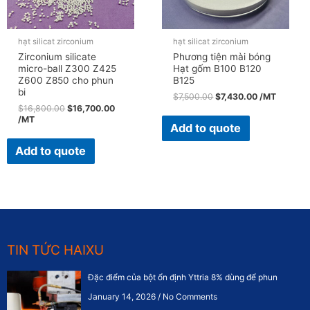
hạt silicat zirconium
hạt silicat zirconium
Zirconium silicate
Phương tiện mài bóng
micro-ball Z300 Z425
Hạt gốm B100 B120
Z600 Z850 cho phun
B125
bi
$
7,500.00
$
7,430.00
/MT
$
16,800.00
$
16,700.00
/MT
Add to quote
Add to quote
TIN TỨC HAIXU
Đặc điểm của bột ổn định Yttria 8% dùng để phun
January 14, 2026
No Comments