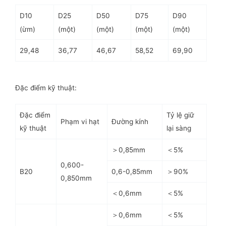
D10
D25
D50
D75
D90
(ừm)
(một)
(một)
(một)
(một)
29,48
36,77
46,67
58,52
69,90
Đặc điểm kỹ thuật:
Đặc điểm
Tỷ lệ giữ
Phạm vi hạt
Đường kính
kỹ thuật
lại sàng
＞0,85mm
＜5%
0,600-
B20
0,6-0,85mm
＞90%
0,850mm
＜0,6mm
＜5%
＞0,6mm
＜5%