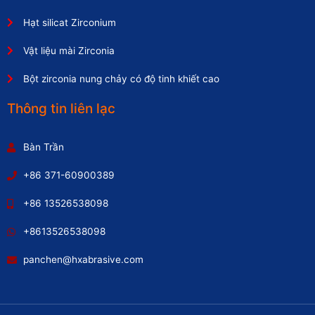
Hạt silicat Zirconium
Vật liệu mài Zirconia
Bột zirconia nung chảy có độ tinh khiết cao
Thông tin liên lạc
Bàn Trần
+86 371-60900389
+86 13526538098
+8613526538098
panchen@hxabrasive.com