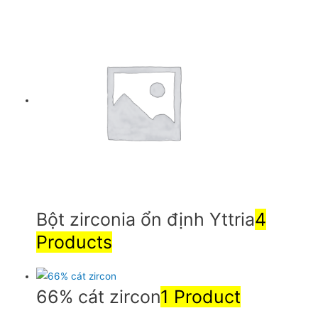
Bột zirconia ổn định Yttria
4
Products
66% cát zircon
1 Product