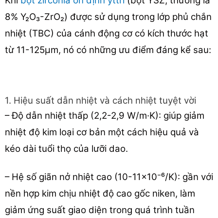
Khi
bột zirconia ổn định yttri
(bột YSZ, thường là
8% Y₂O₃-ZrO₂) được sử dụng trong lớp phủ chắn
nhiệt (TBC) của cánh động cơ có kích thước hạt
từ 11-125μm, nó có những ưu điểm đáng kể sau:
1. Hiệu suất dẫn nhiệt và cách nhiệt tuyệt vời
– Độ dẫn nhiệt thấp (2,2-2,9 W/m·K): giúp giảm
nhiệt độ kim loại cơ bản một cách hiệu quả và
kéo dài tuổi thọ của lưỡi dao.
– Hệ số giãn nở nhiệt cao (10-11×10⁻⁶/K): gần với
nền hợp kim chịu nhiệt độ cao gốc niken, làm
giảm ứng suất giao diện trong quá trình tuần