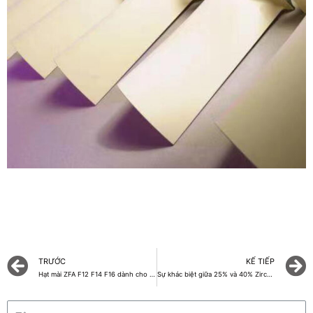
TRƯỚC
KẾ TIẾP
Hạt mài ZFA F12 F14 F16 dành cho bánh mài hạng nặng
Sự khác biệt giữa 25% và 40% Zirconia nhôm oxit